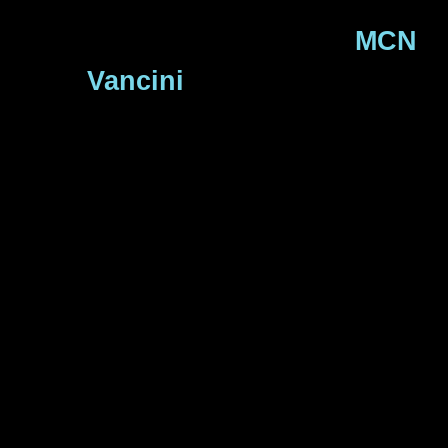
Beneficios de trabajar con
MCN
Vancini
en Tiktok Live